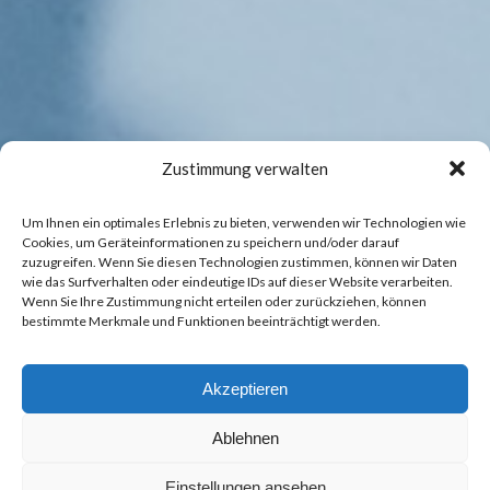
Zustimmung verwalten
Um Ihnen ein optimales Erlebnis zu bieten, verwenden wir Technologien wie
Cookies, um Geräteinformationen zu speichern und/oder darauf
zuzugreifen. Wenn Sie diesen Technologien zustimmen, können wir Daten
wie das Surfverhalten oder eindeutige IDs auf dieser Website verarbeiten.
Wenn Sie Ihre Zustimmung nicht erteilen oder zurückziehen, können
bestimmte Merkmale und Funktionen beeinträchtigt werden.
Akzeptieren
Ablehnen
Einstellungen ansehen